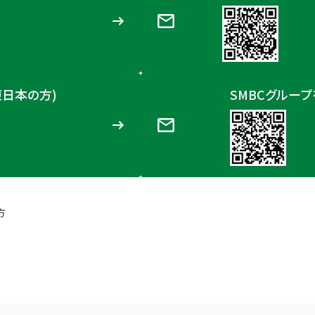
東日本の方)
SMBCグルー
方