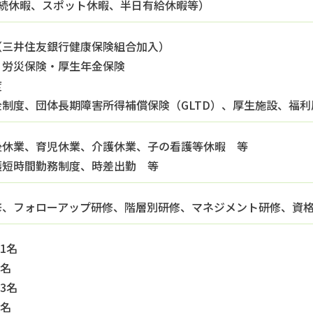
連続休暇、スポット休暇、
半日有給休暇等）
（三井住友銀行健康保険組合加入）
・労災保険・厚生年金保険
度
制度、団体長期障害所得補償保険（GLTD）、厚生施設、
福利
後休業、育児休業、介護休業、
子の看護等休暇 等
護短時間勤務制度、時差出勤 等
修、フォローアップ研修、階層別研修、
マネジメント研修、資
21名
9名
13名
8名